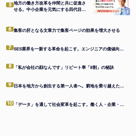
地方の働き方改革を仲間と共に促進さ
5
せる。中小企業を元気にする四代目社
長のビジョン。
6
集客の肝となる文章力で集客ページの効果を増大させる
7
SES業界を一新する革命を起こす。エンジニアの価値向上を掲げる、エンジニアファースト企業。
8
「私が会社の顔なんです」リピート率「8割」の秘訣
9
日本を地方から創生する第一人者へ。窮地を乗り越えたメンバーと共に。
10
「データ」を通して社会変革を起こす。働く人・企業・社内全員をハッピーに。