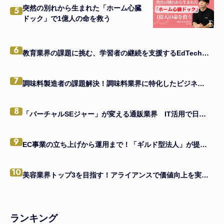
突然の別れから生まれた「ホーム心臓
5
ドック」で1億人の命を救う
6
教育業界の課題に挑む、学習者の継続を支援するEdTechアプリの秘訣とは
7
調味料製造者の課題解決！調味料業界に特化したビジネスモデルの真髄
8
「バーチャルSEジャー」が変える通販業界 IT活用で日本一を目指す企業の味方になる
9
EC事業の立ち上げから運用まで！「ギルド型法人」が提供する一貫支援とは
10
美容業界トップ3を目指す！アライアンスで価値向上を実現する経営者の戦略
ランキング