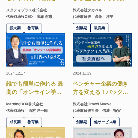
援するEdTechアプリの
当たり前に
スタディプラス株式会社
株式会社タカベル
秘訣とは
代表取締役CEO 廣瀬 高志
代表取締役 高畑 洋平
拡大期
教育業
創業期
教育業
2024.12.17
2024.11.29
誰でも簡単に作れる 最
ベンチャー企業の働き
高の「オンライン学習
方を変える！バックオ
環境」を世界へ届ける
フィス業務で社会貢献
learningBOX株式会社
株式会社Crowd Moove
代表取締役 西村 洋一郎
代表取締役社長 信濃 拓実
成長期
教育業
創業期
他サービス業