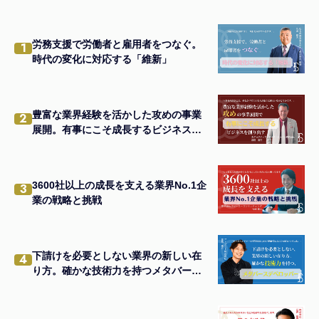
労務支援で労働者と雇用者をつなぐ。
1
時代の変化に対応する「維新」
豊富な業界経験を活かした攻めの事業
2
展開。有事にこそ成長するビジネスを
創り出す
3600社以上の成長を支える業界No.1企
3
業の戦略と挑戦
下請けを必要としない業界の新しい在
4
り方。確かな技術力を持つメタバース
デベロッパー。