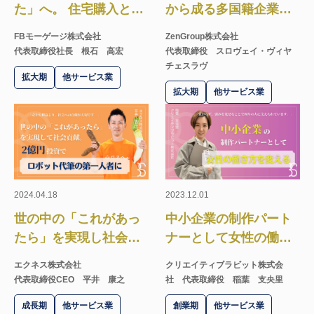
た」へ。 住宅購入とい
から成る多国籍企業の
う人生の大きな決断を
強みを活かす越境EC
FBモーゲージ株式会社
ZenGroup株式会社
支える住宅ローンのプ
で、日本を海外に届け
代表取締役社長 根石 高宏
代表取締役 スロヴェイ・ヴィヤ
ロ集団。
る架け橋に。
チェスラヴ
拡大期
他サービス業
拡大期
他サービス業
2024.04.18
2023.12.01
世の中の「これがあっ
中小企業の制作パート
たら」を実現し社会貢
ナーとして女性の働き
献。2億円投資でロボッ
方を変える会社
エクネス株式会社
クリエイティブラビット株式会
ト代筆の第一人者に。
代表取締役CEO 平井 康之
社
代表取締役 稲葉 支央里
成長期
他サービス業
創業期
他サービス業