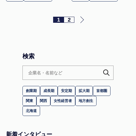
1
2
検索
創業期
成長期
安定期
拡大期
首都圏
関東
関西
女性経営者
地方創生
北海道
新着インタビュー