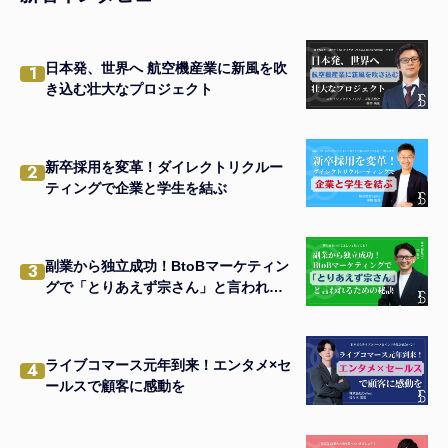
日本発、世界へ 航空機産業に新風を吹
1
き込む壮大なプロジェクト
新卒採用を変革！ダイレクトリクルー
2
ティングで企業と学生を結ぶ
副業から独立成功！BtoBマーケティン
3
グで「とりあえず宗さん」と言われる
ための秘訣
ライブコマース元年到来！エンタメ×セ
4
ールスで顧客に感動を