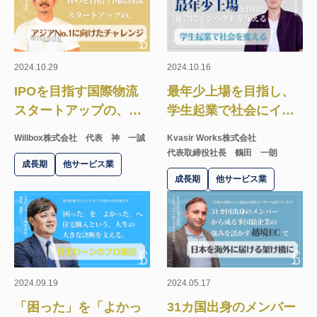
2024.10.29
2024.10.16
IPOを目指す国際物流
最年少上場を目指し、
スタートアップの、ア
学生起業で社会にイン
ジアNo.1に向けたチャ
パクトを与える
Willbox株式会社
代表 神 一誠
Kvasir Works株式会社
レンジ
代表取締役社長 鶴田 一朗
成長期
他サービス業
成長期
他サービス業
2024.09.19
2024.05.17
「困った」を「よかっ
31カ国出身のメンバー