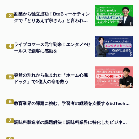
副業から独立成功！BtoBマーケティン
3
グで「とりあえず宗さん」と言われる
ための秘訣
ライブコマース元年到来！エンタメ×セ
4
ールスで顧客に感動を
突然の別れから生まれた「ホーム心臓
5
ドック」で1億人の命を救う
6
教育業界の課題に挑む、学習者の継続を支援するEdTechアプリの秘訣とは
7
調味料製造者の課題解決！調味料業界に特化したビジネスモデルの真髄