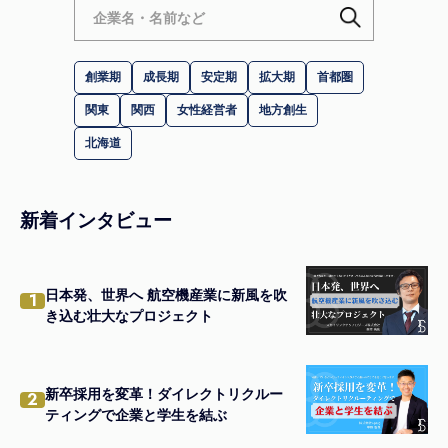
創業期
成長期
安定期
拡大期
首都圏
関東
関西
女性経営者
地方創生
北海道
新着インタビュー
日本発、世界へ 航空機産業に新風を吹
1
き込む壮大なプロジェクト
新卒採用を変革！ダイレクトリクルー
2
ティングで企業と学生を結ぶ