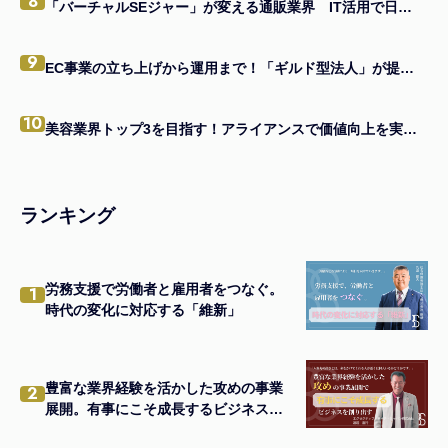
8
「バーチャルSEジャー」が変える通販業界 IT活用で日本一を目指す企業の味方になる
9
EC事業の立ち上げから運用まで！「ギルド型法人」が提供する一貫支援とは
10
美容業界トップ3を目指す！アライアンスで価値向上を実現する経営者の戦略
ランキング
労務支援で労働者と雇用者をつなぐ。
1
時代の変化に対応する「維新」
豊富な業界経験を活かした攻めの事業
2
展開。有事にこそ成長するビジネスを
創り出す