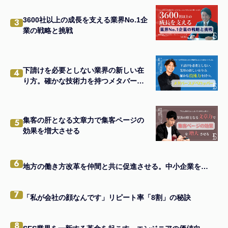
3600社以上の成長を支える業界No.1企
3
業の戦略と挑戦
下請けを必要としない業界の新しい在
4
り方。確かな技術力を持つメタバース
デベロッパー。
集客の肝となる文章力で集客ページの
5
効果を増大させる
6
地方の働き方改革を仲間と共に促進させる。中小企業を元気にする四代目社長のビジョン。
7
「私が会社の顔なんです」リピート率「8割」の秘訣
8