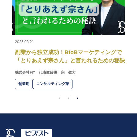
スカイ
創業
2025.03.21
ィン
副業から独立成功！BtoBマーケティングで
「とりあえず宗さん」と言われるための秘訣
株式会社FIY
代表取締役 宗 敬大
創業期
コンサルティング業