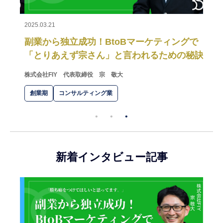
2025.03.21
ィン
副業から独立成功！BtoBマーケティングで
「とりあえず宗さん」と言われるための秘訣
株式会社FIY
代表取締役 宗 敬大
創業期
コンサルティング業
新着インタビュー記事
2025.0
日本
壮大