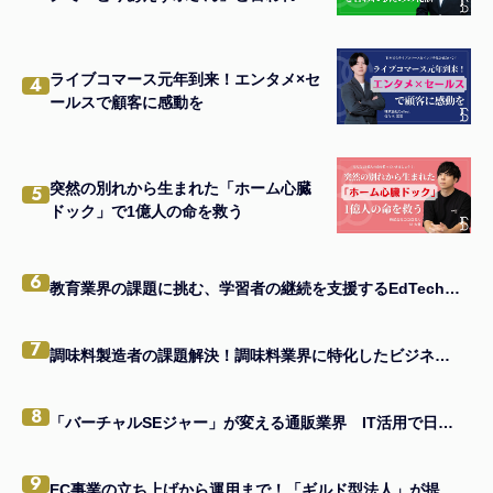
ための秘訣
ライブコマース元年到来！エンタメ×セ
4
ールスで顧客に感動を
突然の別れから生まれた「ホーム心臓
5
ドック」で1億人の命を救う
6
教育業界の課題に挑む、学習者の継続を支援するEdTechアプリの秘訣とは
7
調味料製造者の課題解決！調味料業界に特化したビジネスモデルの真髄
8
「バーチャルSEジャー」が変える通販業界 IT活用で日本一を目指す企業の味方になる
9
EC事業の立ち上げから運用まで！「ギルド型法人」が提供する一貫支援とは