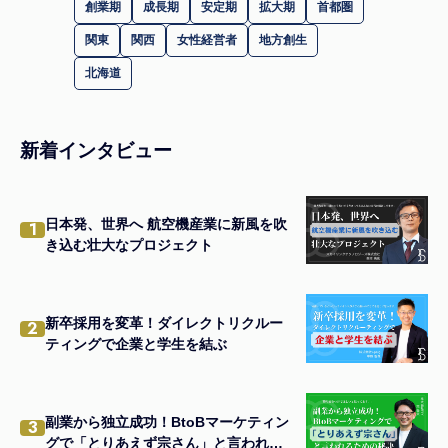
創業期
成長期
安定期
拡大期
首都圏
関東
関西
女性経営者
地方創生
北海道
新着インタビュー
日本発、世界へ 航空機産業に新風を吹
1
き込む壮大なプロジェクト
新卒採用を変革！ダイレクトリクルー
2
ティングで企業と学生を結ぶ
副業から独立成功！BtoBマーケティン
3
グで「とりあえず宗さん」と言われる