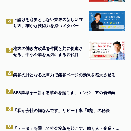
下請けを必要としない業界の新しい在
4
り方。確かな技術力を持つメタバース
デベロッパー。
地方の働き方改革を仲間と共に促進さ
5
せる。中小企業を元気にする四代目社
長のビジョン。
6
集客の肝となる文章力で集客ページの効果を増大させる
7
SES業界を一新する革命を起こす。エンジニアの価値向上を掲げる、エンジニアファースト企業。
8
「私が会社の顔なんです」リピート率「8割」の秘訣
9
「データ」を通して社会変革を起こす。働く人・企業・社内全員をハッピーに。