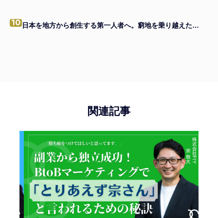
10
日本を地方から創生する第一人者へ。窮地を乗り越えたメンバーと共に。
関連記事
2025.0
日本
壮大
スカイ
成長