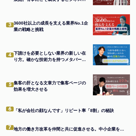
創り出す
3600社以上の成長を支える業界No.1企
3
業の戦略と挑戦
下請けを必要としない業界の新しい在
4
り方。確かな技術力を持つメタバース
デベロッパー。
集客の肝となる文章力で集客ページの
5
効果を増大させる
6
「私が会社の顔なんです」リピート率「8割」の秘訣
7
地方の働き方改革を仲間と共に促進させる。中小企業を元気にする四代目社長のビジョン。