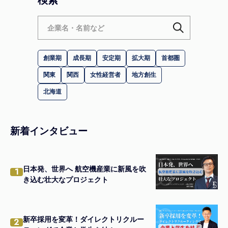
検索
創業期
成長期
安定期
拡大期
首都圏
関東
関西
女性経営者
地方創生
北海道
新着インタビュー
日本発、世界へ 航空機産業に新風を吹
1
き込む壮大なプロジェクト
新卒採用を変革！ダイレクトリクルー
2