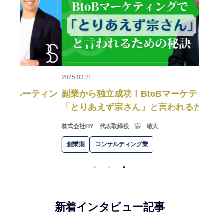
壮大
スカイ
成長
2025.03.21
ィン
副業から独立成功！BtoBマーケティングで
「とりあえず宗さん」と言われるための秘訣
株式会社FIY
代表取締役 宗 敬大
創業期
コンサルティング業
新着インタビュー記事