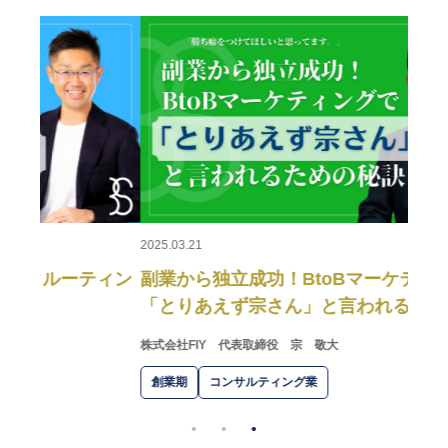
2025.0
日本
壮大
スカイ
創業
2025.03.21
ィン
副業から独立成功！BtoBマーケティングで
「とりあえず宗さん」と言われるための秘訣
株式会社FIY
代表取締役 宗 敬大
創業期
コンサルティング業