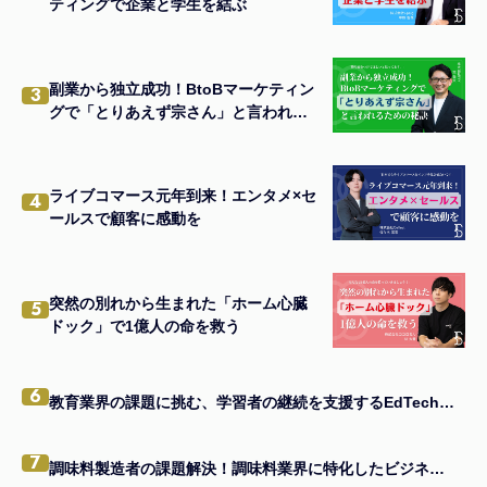
ティングで企業と学生を結ぶ
副業から独立成功！BtoBマーケティン
3
グで「とりあえず宗さん」と言われる
ための秘訣
ライブコマース元年到来！エンタメ×セ
4
ールスで顧客に感動を
突然の別れから生まれた「ホーム心臓
5
ドック」で1億人の命を救う
6
教育業界の課題に挑む、学習者の継続を支援するEdTechアプリの秘訣とは
7
調味料製造者の課題解決！調味料業界に特化したビジネスモデルの真髄