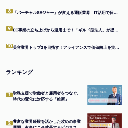
8
「バーチャルSEジャー」が変える通販業界 IT活用で日本一を目指す企業の味方になる
9
EC事業の立ち上げから運用まで！「ギルド型法人」が提供する一貫支援とは
10
美容業界トップ3を目指す！アライアンスで価値向上を実現する経営者の戦略
ランキング
労務支援で労働者と雇用者をつなぐ。
1
時代の変化に対応する「維新」
豊富な業界経験を活かした攻めの事業
2
展開。有事にこそ成長するビジネスを