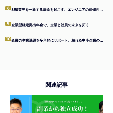
8
SES業界を一新する革命を起こす。エンジニアの価値向上を掲げる、エンジニアファースト企業。
9
企業型確定拠出年金で、企業と社員の未来を拓く
10
企業の事業課題を多角的にサポート。頼れる中小企業の駆け込み寺へ
関連記事
2025.0
日本