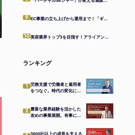
「バーチャルSEジャー」が変える通販業界 IT活用で日本一を目指す企業の味方になる
9
EC事業の立ち上げから運用まで！「ギルド型法人」が提供する一貫支援とは
10
美容業界トップ3を目指す！アライアンスで価値向上を実現する経営者の戦略
ランキング
労務支援で労働者と雇用者
1
をつなぐ。時代の変化に対
応する「維新」
豊富な業界経験を活かした
2
攻めの事業展開。有事にこ
そ成長するビジネスを創り
出す
3600社以上の成長を支える