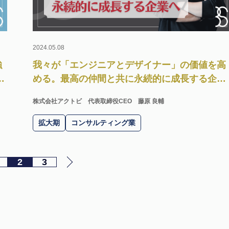
2024.05.08
強
我々が「エンジニアとデザイナー」の価値を高
け
める。最高の仲間と共に永続的に成長する企業
へ。
株式会社アクトビ
代表取締役CEO 藤原 良輔
拡大期
コンサルティング業
2
3