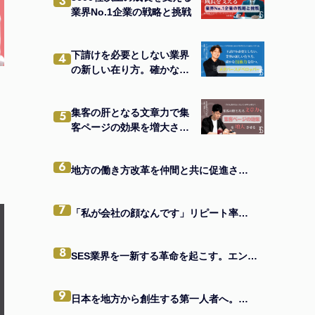
3
業界No.1企業の戦略と挑戦
下請けを必要としない業界
4
の新しい在り方。確かな技
術力を持つメタバースデベ
ロッパー。
集客の肝となる文章力で集
5
客ページの効果を増大させ
る
6
地方の働き方改革を仲間と共に促進させる。中小企業を元気にする四代目社長のビジョン。
7
「私が会社の顔なんです」リピート率「8割」の秘訣
8
SES業界を一新する革命を起こす。エンジニアの価値向上を掲げる、エンジニアファースト企業。
9
日本を地方から創生する第一人者へ。窮地を乗り越えたメンバーと共に。