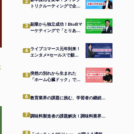
2
トリクルーティングで企業
と学生を結ぶ
副業から独立成功！BtoBマ
3
ーケティングで「とりあえ
ず宗さん」と言われるため
の秘訣
ライブコマース元年到来！
4
エンタメ×セールスで顧客
に感動を
に
突然の別れから生まれた
5
「ホーム心臓ドック」で1
億人の命を救う
6
教育業界の課題に挑む、学習者の継続を支援するEdTechアプリの秘訣とは
7
調味料製造者の課題解決！調味料業界に特化したビジネスモデルの真髄
8