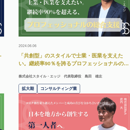
2024.06.06
-
「共創型」のスタイルで士業・医業を支えた
。
い。継続率90％を誇るプロフェッショナルの総
合支援。
株式会社スタイル・エッジ
代表取締役 島田 雄左
拡大期
コンサルティング業