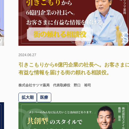
2024.06.27
引きこもりから6億円企業の社長へ。お客さま
。
有益な情報を届ける街の頼れる相談役。
株式会社サツマ薬局
代表取締役 野口 裕司
拡大期
医療