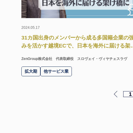
2024.05.17
31カ国出身のメンバーから成る多国籍企業の
みを活かす越境ECで、日本を海外に届ける架
橋に。
ZenGroup株式会社
代表取締役 スロヴェイ・ヴィヤチェスラヴ
拡大期
他サービス業
1