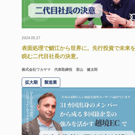
2024.05.27
表面処理で鯖江から世界に。先行投資で未来
睨む二代目社長の決意。
株式会社ワカヤマ
代表取締役 若山 健太郎
拡大期
製造業