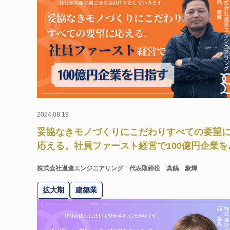
2024.08.19
妥協なきモノづくりにこだわりすべての要望
応える。社員ファースト経営で100億円企業を
指す。
株式会社邁進エンジニアリング
代表取締役 真鍋 豪輝
拡大期
建築業