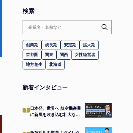
検索
創業期
成長期
安定期
拡大期
首都圏
関東
関西
女性経営者
地方創生
北海道
新着インタビュー
日本発、世界へ 航空機産業
1
に新風を吹き込む壮大なプ
ロジェクト
新卒採用を変革！ダイレク