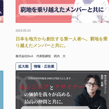
2024.05.23
を
日本を地方から創生する第一人者へ。窮地を乗
り越えたメンバーと共に。
株式会社BeA
代表取締役 武内 大
拡大期
情報・広告業