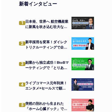
新着インタビュー
日本発、世界へ 航空機産業
1
に新風を吹き込む壮大なプ
ロジェクト
新卒採用を変革！ダイレク
2
トリクルーティングで企業
と学生を結ぶ
副業から独立成功！BtoBマ
3
ーケティングで「とりあえ
ず宗さん」と言われるため
の秘訣
ライブコマース元年到来！
4
エンタメ×セールスで顧客
に感動を
突然の別れから生まれた
5
「ホーム心臓ドック」で1