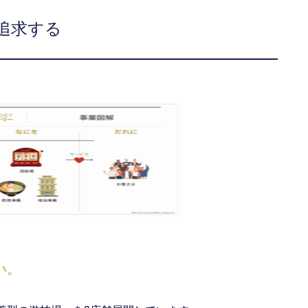
追求する
い。