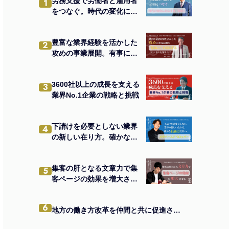
労務支援で労働者と雇用者
1
をつなぐ。時代の変化に対
応する「維新」
豊富な業界経験を活かした
2
攻めの事業展開。有事にこ
そ成長するビジネスを創り
出す
3600社以上の成長を支える
3
業界No.1企業の戦略と挑戦
下請けを必要としない業界
4
の新しい在り方。確かな技
術力を持つメタバースデベ
ロッパー。
集客の肝となる文章力で集
5
客ページの効果を増大させ
る
6
地方の働き方改革を仲間と共に促進させる。中小企業を元気にする四代目社長のビジョン。