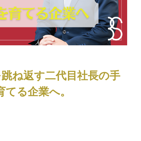
を跳ね返す二代目社長の手
育てる企業へ。