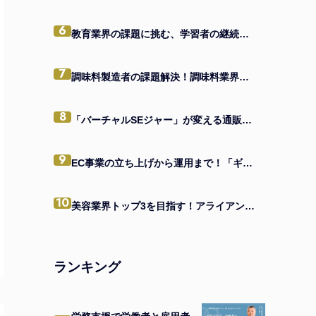
億人の命を救う
6
教育業界の課題に挑む、学習者の継続を支援するEdTechアプリの秘訣とは
7
調味料製造者の課題解決！調味料業界に特化したビジネスモデルの真髄
8
「バーチャルSEジャー」が変える通販業界 IT活用で日本一を目指す企業の味方になる
9
EC事業の立ち上げから運用まで！「ギルド型法人」が提供する一貫支援とは
10
美容業界トップ3を目指す！アライアンスで価値向上を実現する経営者の戦略
ランキング