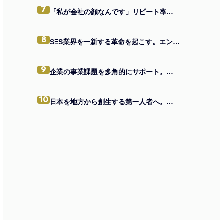
7
「私が会社の顔なんです」リピート率「8割」の秘訣
8
SES業界を一新する革命を起こす。エンジニアの価値向上を掲げる、エンジニアファースト企業。
9
企業の事業課題を多角的にサポート。頼れる中小企業の駆け込み寺へ
10
日本を地方から創生する第一人者へ。窮地を乗り越えたメンバーと共に。