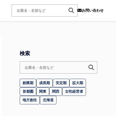
お問い合わせ
検索
創業期
成長期
安定期
拡大期
首都圏
関東
関西
女性経営者
地方創生
北海道