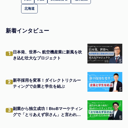
北海道
新着インタビュー
日本発、世界へ 航空機産業に新風を吹
1
き込む壮大なプロジェクト
新卒採用を変革！ダイレクトリクルー
2
ティングで企業と学生を結ぶ
副業から独立成功！BtoBマーケティン
3
グで「とりあえず宗さん」と言われる
ための秘訣