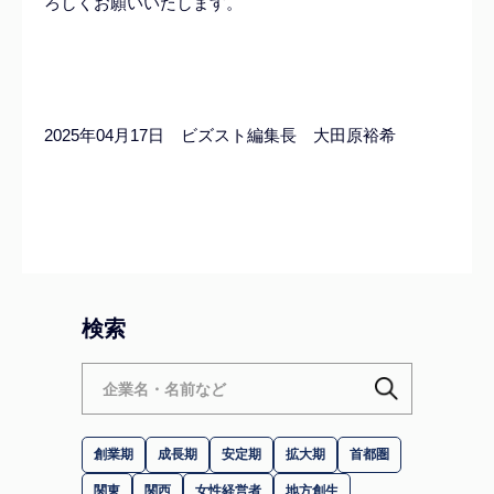
ろしくお願いいたします。
2025年04月17日 ビズスト編集長 大田原裕希
検索
創業期
成長期
安定期
拡大期
首都圏
関東
関西
女性経営者
地方創生