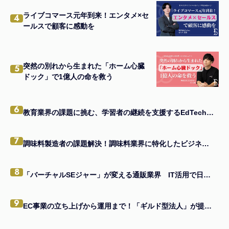
ライブコマース元年到来！エンタメ×セ
4
ールスで顧客に感動を
突然の別れから生まれた「ホーム心臓
5
ドック」で1億人の命を救う
6
教育業界の課題に挑む、学習者の継続を支援するEdTechアプリの秘訣とは
7
調味料製造者の課題解決！調味料業界に特化したビジネスモデルの真髄
8
「バーチャルSEジャー」が変える通販業界 IT活用で日本一を目指す企業の味方になる
9
EC事業の立ち上げから運用まで！「ギルド型法人」が提供する一貫支援とは