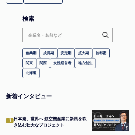
検索
創業期
成長期
安定期
拡大期
首都圏
関東
関西
女性経営者
地方創生
北海道
新着インタビュー
日本発、世界へ 航空機産業に新風を吹
1
き込む壮大なプロジェクト