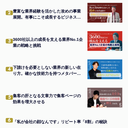
豊富な業界経験を活かした攻めの事業
2
展開。有事にこそ成長するビジネスを
創り出す
3600社以上の成長を支える業界No.1企
3
業の戦略と挑戦
下請けを必要としない業界の新しい在
4
り方。確かな技術力を持つメタバース
デベロッパー。
集客の肝となる文章力で集客ページの
5
効果を増大させる
6
「私が会社の顔なんです」リピート率「8割」の秘訣