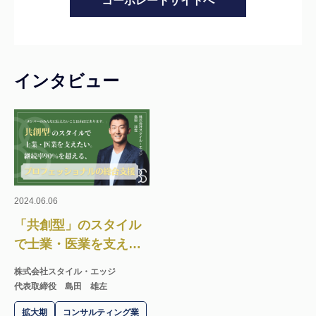
コーポレートサイトへ
インタビュー
2024.06.06
「共創型」のスタイル
で士業・医業を支えた
い。継続率90％を誇る
株式会社スタイル・エッジ
プロフェッショナルの
代表取締役 島田 雄左
総合支援。
拡大期
コンサルティング業