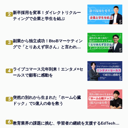
新卒採用を変革！ダイレクトリクルー
2
ティングで企業と学生を結ぶ
副業から独立成功！BtoBマーケティン
3
グで「とりあえず宗さん」と言われる
ための秘訣
ライブコマース元年到来！エンタメ×セ
4
ールスで顧客に感動を
突然の別れから生まれた「ホーム心臓
5
ドック」で1億人の命を救う
6
教育業界の課題に挑む、学習者の継続を支援するEdTechアプリの秘訣とは