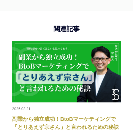
関連記事
2025.0
日本
壮大
スカイ
成長
2025.03.21
ィン
副業から独立成功！BtoBマーケティングで
「とりあえず宗さん」と言われるための秘訣