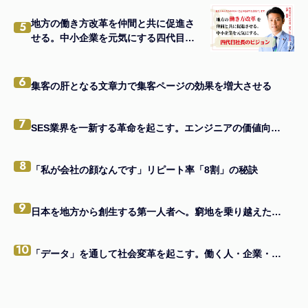
地方の働き方改革を仲間と共に促進さ
5
せる。中小企業を元気にする四代目社
長のビジョン。
6
集客の肝となる文章力で集客ページの効果を増大させる
7
SES業界を一新する革命を起こす。エンジニアの価値向上を掲げる、エンジニアファースト企業。
8
「私が会社の顔なんです」リピート率「8割」の秘訣
9
日本を地方から創生する第一人者へ。窮地を乗り越えたメンバーと共に。
10
「データ」を通して社会変革を起こす。働く人・企業・社内全員をハッピーに。