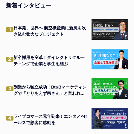
新着インタビュー
日本発、世界へ 航空機産業に新風を吹
1
き込む壮大なプロジェクト
新卒採用を変革！ダイレクトリクルー
2
ティングで企業と学生を結ぶ
副業から独立成功！BtoBマーケティン
3
グで「とりあえず宗さん」と言われる
ための秘訣
ライブコマース元年到来！エンタメ×セ
4
ールスで顧客に感動を