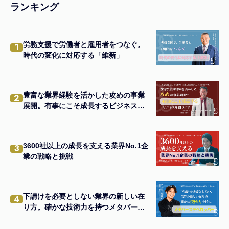
ランキング
労務支援で労働者と雇用者をつなぐ。
1
時代の変化に対応する「維新」
豊富な業界経験を活かした攻めの事業
2
展開。有事にこそ成長するビジネスを
創り出す
3600社以上の成長を支える業界No.1企
3
業の戦略と挑戦
下請けを必要としない業界の新しい在
4
り方。確かな技術力を持つメタバース
デベロッパー。