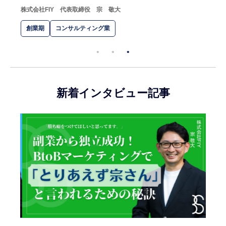
株式会社FIY
代表取締役 宗 敬大
創業期
コンサルティング業
新着インタビュー記事
2025.0
日本
壮大
スカイ
創業