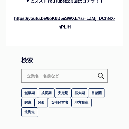
▼ビズストYouTube出演回はコチラ！！
https://youtu.be/6oK8B5eSWXE?si=LZMj_DChNX-
hPLiH
検索
創業期
成長期
安定期
拡大期
首都圏
関東
関西
女性経営者
地方創生
北海道