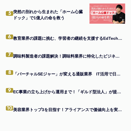
突然の別れから生まれた「ホーム心臓
5
ドック」で1億人の命を救う
6
教育業界の課題に挑む、学習者の継続を支援するEdTechアプリの秘訣とは
7
調味料製造者の課題解決！調味料業界に特化したビジネスモデルの真髄
8
「バーチャルSEジャー」が変える通販業界 IT活用で日本一を目指す企業の味方になる
9
EC事業の立ち上げから運用まで！「ギルド型法人」が提供する一貫支援とは
10
美容業界トップ3を目指す！アライアンスで価値向上を実現する経営者の戦略