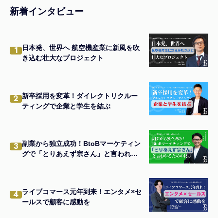
新着インタビュー
日本発、世界へ 航空機産業に新風を吹
1
き込む壮大なプロジェクト
新卒採用を変革！ダイレクトリクルー
2
ティングで企業と学生を結ぶ
副業から独立成功！BtoBマーケティン
3
グで「とりあえず宗さん」と言われる
ための秘訣
ライブコマース元年到来！エンタメ×セ
4
ールスで顧客に感動を