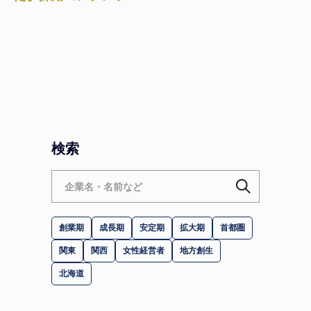
おけるインタビュー記
事の重要性
検索
創業期
成長期
安定期
拡大期
首都圏
関東
関西
女性経営者
地方創生
北海道