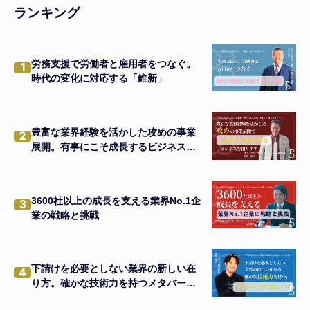
ランキング
労務支援で労働者と雇用者をつなぐ。
1
時代の変化に対応する「維新」
豊富な業界経験を活かした攻めの事業
2
展開。有事にこそ成長するビジネスを
創り出す
3600社以上の成長を支える業界No.1企
3
業の戦略と挑戦
下請けを必要としない業界の新しい在
4
り方。確かな技術力を持つメタバース
デベロッパー。