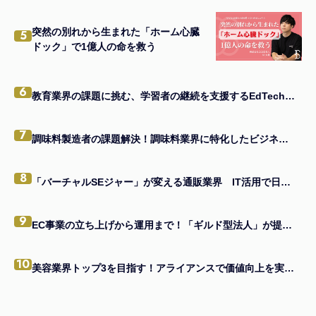
突然の別れから生まれた「ホーム心臓
5
ドック」で1億人の命を救う
6
教育業界の課題に挑む、学習者の継続を支援するEdTechアプリの秘訣とは
7
調味料製造者の課題解決！調味料業界に特化したビジネスモデルの真髄
8
「バーチャルSEジャー」が変える通販業界 IT活用で日本一を目指す企業の味方になる
9
EC事業の立ち上げから運用まで！「ギルド型法人」が提供する一貫支援とは
10
美容業界トップ3を目指す！アライアンスで価値向上を実現する経営者の戦略