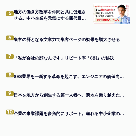
地方の働き方改革を仲間と共に促進さ
5
せる。中小企業を元気にする四代目社
長のビジョン。
6
集客の肝となる文章力で集客ページの効果を増大させる
7
「私が会社の顔なんです」リピート率「8割」の秘訣
8
SES業界を一新する革命を起こす。エンジニアの価値向上を掲げる、エンジニアファースト企業。
9
日本を地方から創生する第一人者へ。窮地を乗り越えたメンバーと共に。
10
企業の事業課題を多角的にサポート。頼れる中小企業の駆け込み寺へ