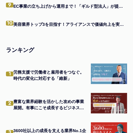
9
EC事業の立ち上げから運用まで！「ギルド型法人」が提供する一貫支援とは
10
美容業界トップ3を目指す！アライアンスで価値向上を実現する経営者の戦略
ランキング
労務支援で労働者と雇用者をつなぐ。
1
時代の変化に対応する「維新」
豊富な業界経験を活かした攻めの事業
2
展開。有事にこそ成長するビジネスを
創り出す
3600社以上の成長を支える業界No.1企
3