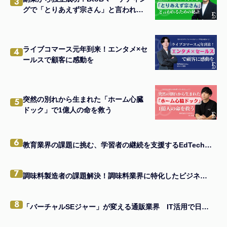
3
グで「とりあえず宗さん」と言われる
ための秘訣
ライブコマース元年到来！エンタメ×セ
4
ールスで顧客に感動を
突然の別れから生まれた「ホーム心臓
5
ドック」で1億人の命を救う
6
教育業界の課題に挑む、学習者の継続を支援するEdTechアプリの秘訣とは
7
調味料製造者の課題解決！調味料業界に特化したビジネスモデルの真髄
8
「バーチャルSEジャー」が変える通販業界 IT活用で日本一を目指す企業の味方になる