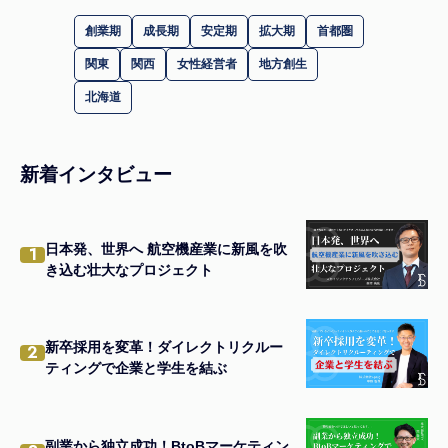
創業期
成長期
安定期
拡大期
首都圏
関東
関西
女性経営者
地方創生
北海道
新着インタビュー
日本発、世界へ 航空機産業に新風を吹
1
き込む壮大なプロジェクト
新卒採用を変革！ダイレクトリクルー
2
ティングで企業と学生を結ぶ
副業から独立成功！BtoBマーケティン