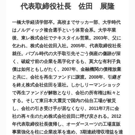
代表取締役社長 佐田 展隆
一橋大学経済学部卒。高校までサッカー部、大学時代
はノルディック複合選手という体育会系。大学卒業
後、東レ株式会社でテキスタイル営業。2003年、父に
乞われ、株式会社佐田入社。2005年、代表取締役社長
就任。バブル時代の大手取引先そごう倒産の傷跡が深
く、破綻寸前の企業を黒字化するも、莫大な有利子負
債は如何ともしがたく、2007年、金融機関の債権放棄
と共に、会社を再生ファンドに譲渡。2008年、引継ぎ
を終え株式会社佐田を退社。しかしリーマンショック
で再生ファンドが解散となり、会社の所有権は転々と
する。そして東日本大震災で国内の仙台工場が被災
し、会社の引き受け手が居なくなり、2011年7月に会
社の再々生のため株式会社佐田に呼び戻される。2012
年代表取締役社長復帰し、オーダースーツの工場直販
事業強化を柱に企業改革を進め、3期連続増収増益を達