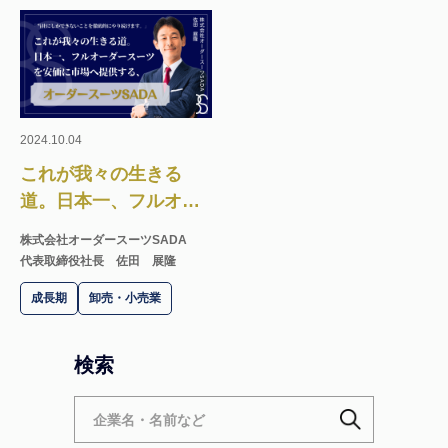
2024.10.04
これが我々の生きる
道。日本一、フルオー
ダースーツを安価に市
株式会社オーダースーツSADA
場へ提供する、オーダ
代表取締役社長 佐田 展隆
ースーツSADA
成長期
卸売・小売業
検索