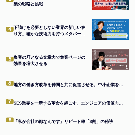
業の戦略と挑戦
下請けを必要としない業界の新しい在
4
り方。確かな技術力を持つメタバース
デベロッパー。
集客の肝となる文章力で集客ページの
5
効果を増大させる
6
地方の働き方改革を仲間と共に促進させる。中小企業を元気にする四代目社長のビジョン。
7
SES業界を一新する革命を起こす。エンジニアの価値向上を掲げる、エンジニアファースト企業。
8
「私が会社の顔なんです」リピート率「8割」の秘訣